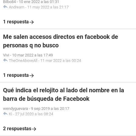
Bilbo84
-
10 ene 2022 a las 01:31
Andream
-
11 may 2022 a las 21:17
1 respuesta
Me salen accesos directos en facebook de
personas q no busco
Vivi
-
10 mar 2022 a las 17:49
TheOneAboveAll
-
11 mar 2022 a las 00:24
1 respuesta
Qué indica el relojito al lado del nombre en la
barra de búsqueda de Facebook
wendyguevara
-
9 sep 2019 a las 20:17
Ki
-
27 jul 2020 a las 08:24
2 respuestas