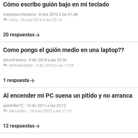
Cómo escribo guión bajo en mi teclado
mariposa monarca
-
8 ene 2010 a las 01:48
mary
-
26 sep 2016 a las 20:14
20 respuestas
Como pongo el guión medio en una laptop??
ArturoFarrera
-
8 dic 2018 a las 23:50
MrNoBodyMX
-
9 dic 2018 a las 17:54
1 respuesta
Al encender mi PC suena un pitido y no arranca
painkiller72
-
13 dic 2011 a las 20:12
Mercedes
-
14 may 2020 a las 17:10
12 respuestas