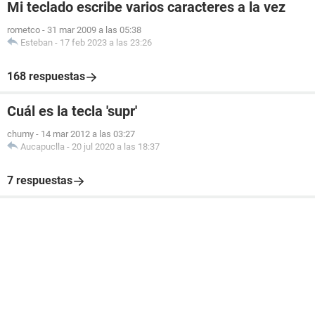
Mi teclado escribe varios caracteres a la vez
rometco
-
31 mar 2009 a las 05:38
Esteban
-
17 feb 2023 a las 23:26
168 respuestas
Cuál es la tecla 'supr'
chumy
-
14 mar 2012 a las 03:27
Aucapuclla
-
20 jul 2020 a las 18:37
7 respuestas