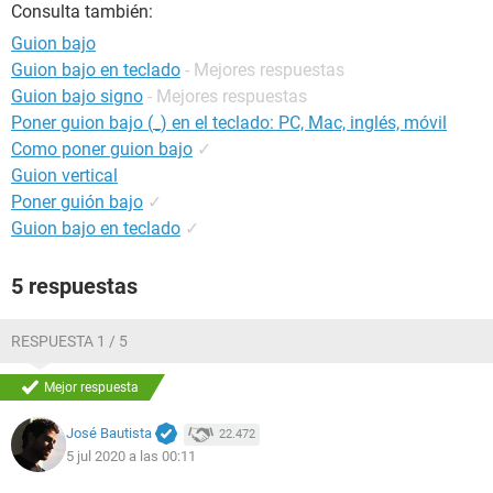
Consulta también:
Guion bajo
Guion bajo en teclado
- Mejores respuestas
Guion bajo signo
- Mejores respuestas
Poner guion bajo (_) en el teclado: PC, Mac, inglés, móvil
Como poner guion bajo
✓
Guion vertical
Poner guión bajo
✓
Guion bajo en teclado
✓
5 respuestas
RESPUESTA 1 / 5
Mejor respuesta
José Bautista
22.472
5 jul 2020 a las 00:11