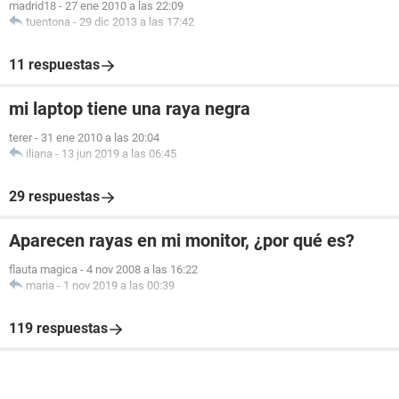
madrid18
-
27 ene 2010 a las 22:09
tuentona
-
29 dic 2013 a las 17:42
11 respuestas
mi laptop tiene una raya negra
terer
-
31 ene 2010 a las 20:04
iliana
-
13 jun 2019 a las 06:45
29 respuestas
Aparecen rayas en mi monitor, ¿por qué es?
flauta magica
-
4 nov 2008 a las 16:22
maria
-
1 nov 2019 a las 00:39
119 respuestas