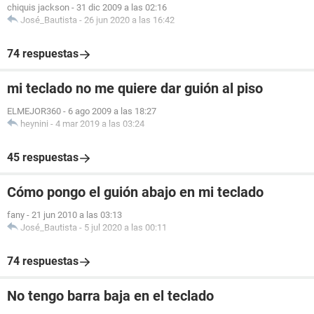
chiquis jackson
-
31 dic 2009 a las 02:16
José_Bautista
-
26 jun 2020 a las 16:42
74 respuestas
mi teclado no me quiere dar guión al piso
ELMEJOR360
-
6 ago 2009 a las 18:27
heynini
-
4 mar 2019 a las 03:24
45 respuestas
Cómo pongo el guión abajo en mi teclado
fany
-
21 jun 2010 a las 03:13
José_Bautista
-
5 jul 2020 a las 00:11
74 respuestas
No tengo barra baja en el teclado