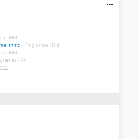
mas - MMO
emon mmo
- Programas - Rol
mas - MMO
ogramas - Rol
egos