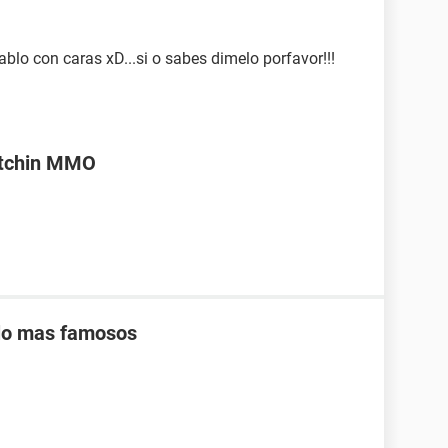
lo con caras xD...si o sabes dimelo porfavor!!!
itchin MMO
lo mas famosos