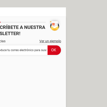
SCRÍBETE A NUESTRA
SLETTER!
cias
Ver un ejemplo