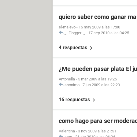
quiero saber como ganar ma
el-malevo
-
16 may 2009 a las 17:00
_.-Flogger-._
-
17 sep 2010 a las 04:25
4 respuestas
¿Me pueden pasar plata El 
Antonella
-
5 mar 2009 a las 19:25
anonimo
-
7 jun 2009 a las 22:29
16 respuestas
como hago para ser modera
Valentina
-
3 nov 2009 a las 21:51
sara
-
26 abr 2010 a las 06:24