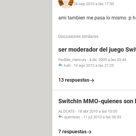
28 sep 2010 a las 17:50
ami tambien me pasa lo mismo :p hab
Discusiones similares
ser moderador del juego Sw
freddie_mercury
-
4 dic 2009 a las 03:44
kati
-
10 ago 2012 a las 21:25
13 respuestas
SwitchIn MMO-quienes son 
ALOCATE
-
18 abr 2010 a las 10:05
quemiras
-
11 jul 2010 a las 06:03
7 respuestas