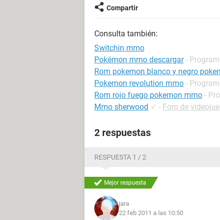
Compartir
Consulta también:
Switchin mmo
Pokémon mmo descargar
- Progra
Rom pokemon blanco y negro pok
Pokemon revolution mmo
- Progra
Rom rojo fuego pokemon mmo
- Pr
Mmo sherwood
✓
-
Foro de videoju
2 respuestas
RESPUESTA 1 / 2
Mejor respuesta
jara
22 feb 2011 a las 10:50