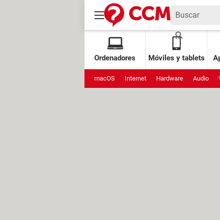
Ordenadores
Móviles y tablets
Ap
macOS
Internet
Hardware
Audio