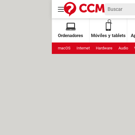
Ordenadores
Móviles y tablets
Ap
macOS
Internet
Hardware
Audio