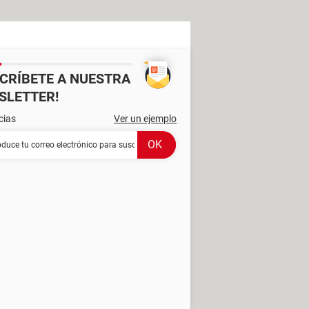
SCRÍBETE A NUESTRA
SLETTER!
cias
Ver un ejemplo