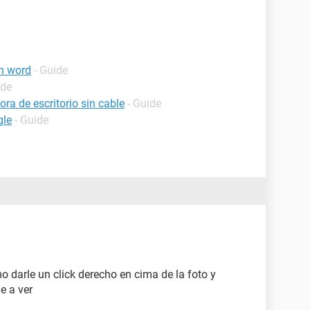
n word
- Guide
ide
a de escritorio sin cable
- Guide
gle
- Guide
o darle un click derecho en cima de la foto y
e a ver