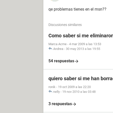
qe problemas tienes en el msn??
Discusiones similares
Como saber si me eliminaro
Marca Acme
-
4 mar 2009 a las 13:53
Andrea
-
30 may 2013 a las 19:55
54 respuestas
quiero saber si me han borr
ronik
-
19 oct 2009 a las 22:20
nelly
-
19 nov 2010 a las 03:48
3 respuestas