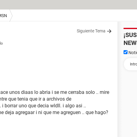
MSN
Siguiente Tema
¡SU
NEW
do
Noti
:
ace unos diaas lo abria i se me cerraba solo .. mire
tre que tenia que ir a archivos de
 borrar uno que decia wldll. i algo asi ..
me deja agregaar i ni que me agreguen .. que hago?