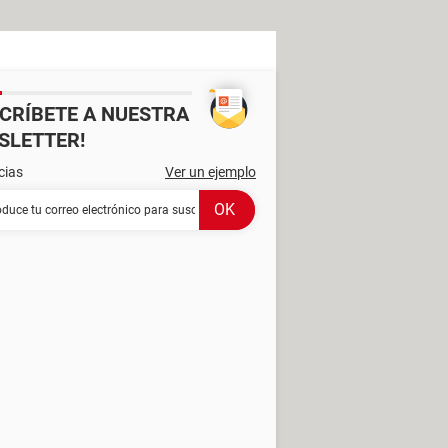
SCRÍBETE A NUESTRA
SLETTER!
cias
Ver un ejemplo