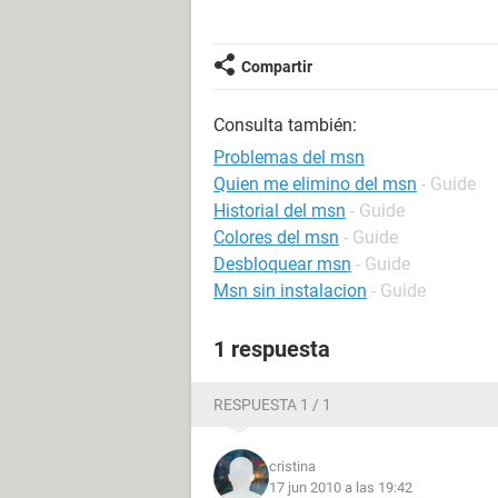
Compartir
Consulta también:
Problemas del msn
Quien me elimino del msn
- Guide
Historial del msn
- Guide
Colores del msn
- Guide
Desbloquear msn
- Guide
Msn sin instalacion
- Guide
1 respuesta
RESPUESTA 1 / 1
cristina
17 jun 2010 a las 19:42