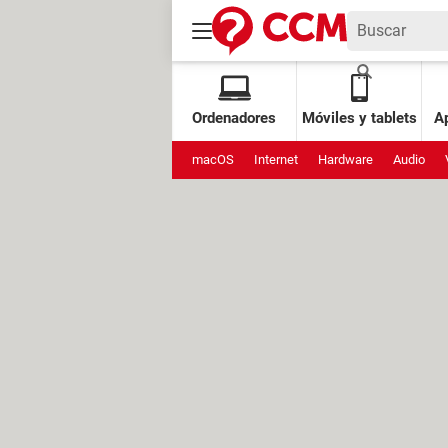
Ordenadores
Móviles y tablets
Ap
macOS
Internet
Hardware
Audio