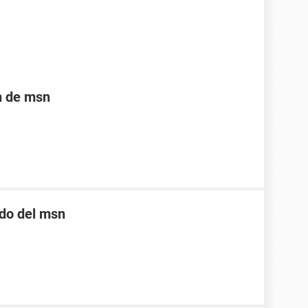
n de msn
ado del msn