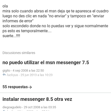
ola
mira solo cuando abras el msn deja qe te aparesca el cuadro
luego no des clic en nada "no enviar" y tampoco en "enviar
informes de error"
solo escondelo donde no lo puedas ver y sigue normalmente
ps esto es temporalmente....
suerte...!!!!
Discusiones similares
no puedo utilizar el msn messenger 7.5
gigito
-
4 sep 2008 a las 22:50
luckyus
-
25 jun 2013 a las 10:23
55 respuestas
instalar messenger 8.5 otra vez
diegoagudelo
-
29 oct 2008 a las 03:35