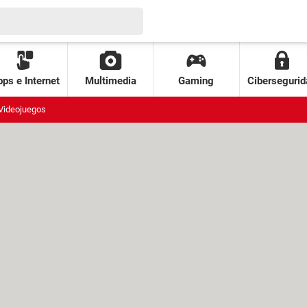
ps e Internet
Multimedia
Gaming
Cibersegurid
Videojuegos