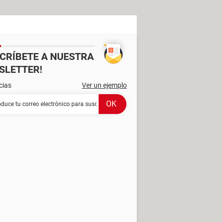
SCRÍBETE A NUESTRA
SLETTER!
cias
Ver un ejemplo