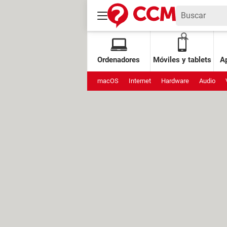
Ordenadores
Móviles y tablets
Ap
macOS
Internet
Hardware
Audio