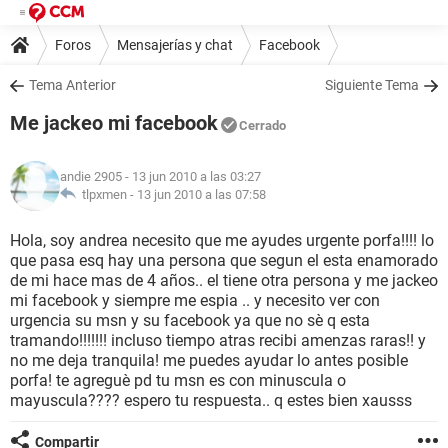
Foros
Mensajerías y chat
Facebook
Tema Anterior
Siguiente Tema
Me jackeo mi facebook
Cerrado
andie 2905
- 13 jun 2010 a las 03:27
tlpxmen -
13 jun 2010 a las 07:58
Hola, soy andrea necesito que me ayudes urgente porfa!!!! lo
que pasa esq hay una persona que segun el esta enamorado
de mi hace mas de 4 años.. el tiene otra persona y me jackeo
mi facebook y siempre me espia .. y necesito ver con
urgencia su msn y su facebook ya que no sè q esta
tramando!!!!!!! incluso tiempo atras recibi amenzas raras!! y
no me deja tranquila! me puedes ayudar lo antes posible
porfa! te agreguè pd tu msn es con minuscula o
mayuscula???? espero tu respuesta.. q estes bien xausss
Compartir