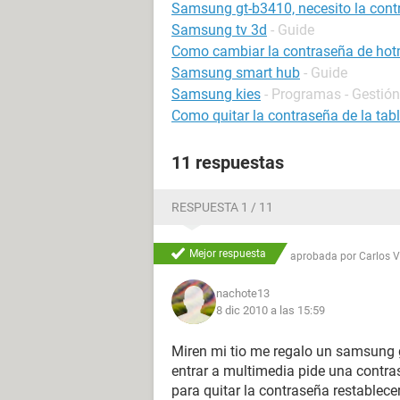
Samsung gt-b3410, necesito la cont
Samsung tv 3d
- Guide
Como cambiar la contraseña de hot
Samsung smart hub
- Guide
Samsung kies
- Programas - Gestión
Como quitar la contraseña de la tabl
11 respuestas
RESPUESTA 1 / 11
Mejor respuesta
aprobada por
Carlos 
nachote13
8 dic 2010 a las 15:59
Miren mi tio me regalo un samsung 
entrar a multimedia pide una contra
para quitar la contraseña restablece