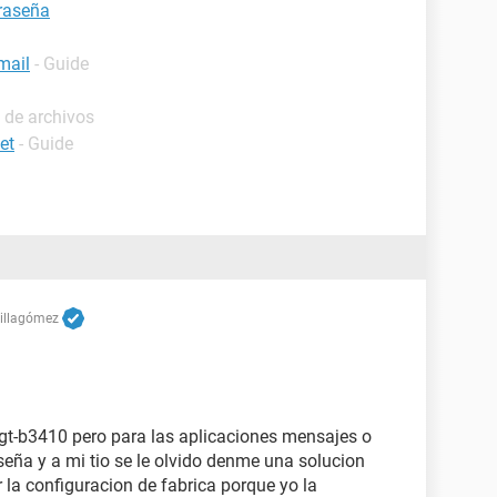
raseña
mail
- Guide
 de archivos
et
- Guide
Villagómez
gt-b3410 pero para las aplicaciones mensajes o
seña y a mi tio se le olvido denme una solucion
r la configuracion de fabrica porque yo la