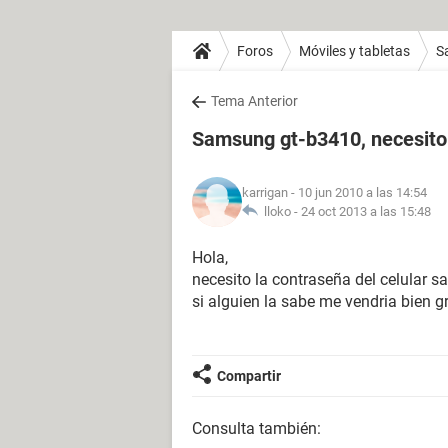
Foros
Móviles y tabletas
S
Tema Anterior
Samsung gt-b3410, necesito
karrigan
- 10 jun 2010 a las 14:54
lloko -
24 oct 2013 a las 15:48
Hola,
necesito la contraseña del celular sa
si alguien la sabe me vendria bien gra
Compartir
Consulta también: