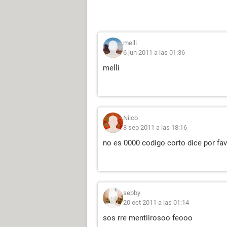
melli
6 jun 2011 a las 01:36
melli
Niico
8 sep 2011 a las 18:16
no es 0000 codigo corto dice por fa
sebby
20 oct 2011 a las 01:14
sos rre mentiirosoo feooo