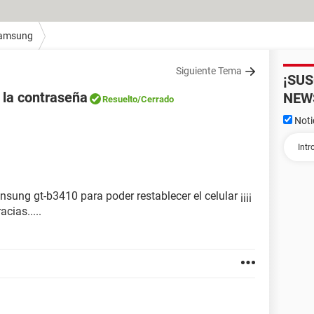
amsung
Siguiente Tema
¡SU
 la contraseña
NEW
Resuelto
/Cerrado
Noti
nsung gt-b3410 para poder restablecer el celular ¡¡¡¡
cias.....