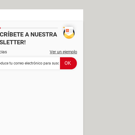
SCRÍBETE A NUESTRA
SLETTER!
cias
Ver un ejemplo