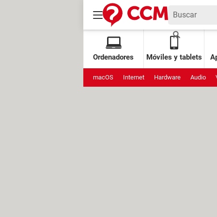
Ordenadores
Móviles y tablets
Ap
macOS
Internet
Hardware
Audio