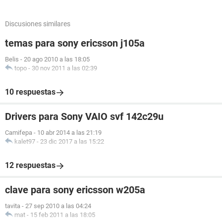
Discusiones similares
temas para sony ericsson j105a
Belis
-
20 ago 2010 a las 18:05
topo
-
30 nov 2011 a las 02:39
10 respuestas
Drivers para Sony VAIO svf 142c29u
Camifepa
-
10 abr 2014 a las 21:19
kalet97
-
23 dic 2017 a las 15:22
12 respuestas
clave para sony ericsson w205a
tavita
-
27 sep 2010 a las 04:24
mat
-
15 feb 2011 a las 18:05