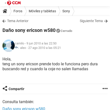
Foros
Móviles y tabletas
Sony
Tema Anterior
Siguiente Tema
Daño sony ericson w580
Cerrado
camilo
- 9 jun 2010 a las 22:50
alex -
27 ago 2010 a las 05:21
Hola,
teng un sony ericson prende todo le funciona pero dura
buscando red y cuando la coje no salen llamadas
Compartir
Consulta también:
Daño sony ericson w580