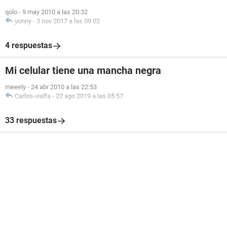
qolo
-
9 may 2010 a las 20:32
yonny
-
3 nov 2017 a las 09:02
4 respuestas
Mi celular tiene una mancha negra
meeely
-
24 abr 2010 a las 22:53
Carlos-vialfa
-
22 ago 2019 a las 05:57
33 respuestas