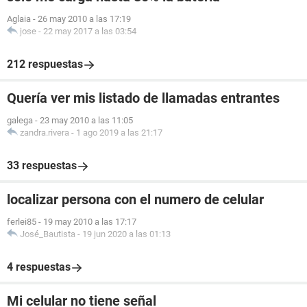
Aglaia
-
26 may 2010 a las 17:19
jose
-
22 may 2017 a las 03:54
212 respuestas
Quería ver mis listado de llamadas entrantes
galega
-
23 may 2010 a las 11:05
zandra.rivera
-
1 ago 2019 a las 21:17
33 respuestas
localizar persona con el numero de celular
ferlei85
-
19 may 2010 a las 17:17
José_Bautista
-
19 jun 2020 a las 01:13
4 respuestas
Mi celular no tiene señal