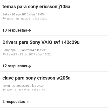
temas para sony ericsson j105a
Belis
-
20 ago 2010 a las 18:05
topo
-
30 nov 2011 a las 02:39
10 respuestas
Drivers para Sony VAIO svf 142c29u
Camifepa
-
10 abr 2014 a las 21:19
kalet97
-
23 dic 2017 a las 15:22
12 respuestas
clave para sony ericsson w205a
tavita
-
27 sep 2010 a las 04:24
mat
-
15 feb 2011 a las 18:05
2 respuestas