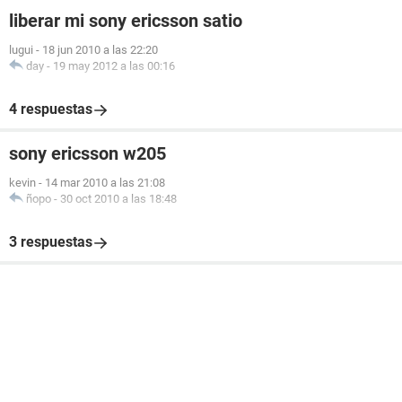
liberar mi sony ericsson satio
lugui
-
18 jun 2010 a las 22:20
day
-
19 may 2012 a las 00:16
4 respuestas
sony ericsson w205
kevin
-
14 mar 2010 a las 21:08
ñopo
-
30 oct 2010 a las 18:48
3 respuestas