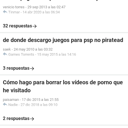
venicio torres
-
29 sep 2013 a las 02:47
Tinmar
-
14 abr 2020 a las 06:34
32 respuestas
de donde descargo juegos para psp no piratead
saek
-
24 may 2010 a las 03:32
Games Torrents
-
15 may 2015 a las 14:16
3 respuestas
Cómo hago para borrar los vídeos de porno que
he visitado
paisaman
-
17 dic 2015 a las 21:55
Nadie
-
27 dic 2018 a las 09:10
2 respuestas