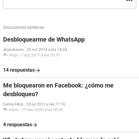
Discusiones similares
Desbloquearme de WhatsApp
alvarokoora
-
20 oct 2014 a las 18:34
Angy
-
7 ago 2017 a las 20:31
14 respuestas
Me bloquearon en Facebook: ¿cómo me
desbloqueo?
kanna kikio
-
23 jul 2012 a las 17:16
kevin
-
27 mar 2020 a las 00:30
4 respuestas