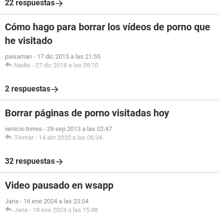
22 respuestas
Cómo hago para borrar los vídeos de porno que
he visitado
paisaman
-
17 dic 2015 a las 21:55
Nadie
-
27 dic 2018 a las 09:10
2 respuestas
Borrar páginas de porno visitadas hoy
venicio torres
-
29 sep 2013 a las 02:47
Tinmar
-
14 abr 2020 a las 06:34
32 respuestas
Video pausado en wsapp
Jana
-
16 ene 2024 a las 23:04
Jana
-
18 ene 2024 a las 15:48