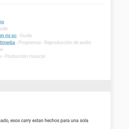
no
uide
 en mi pc
- Guide
timedia
- Programas - Reproducción de audio
de
s - Producción musical
nado, esos carry estan hechos para una sola