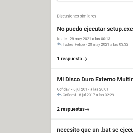
Discusiones similares
No puedo ejecutar setup.exe
troste
-
28 may 2021 a las 00:13
Tadeo_Felipe
-
28 may 2021 a las 03:32
1 respuesta
Mi Disco Duro Externo Multim
Cofidavi
-
6 jul 2017 a las 20:01
Cofidavi
-
8 jul 2017 a las 02:29
2 respuestas
necesito que un .bat se eje