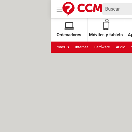
Ordenadores
Móviles y tablets
Ap
macOS
Internet
Hardware
Audio