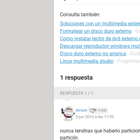
Consulta también:
Soluciones con un multimedia exter
Formatear un disco duro externo
- G
Como instalar lector de dvd externo
Descargar reproductor windows mul
Disco duro externo no arranca
- Gui
Linux multimedia studio
- Programa
1 respuesta
RESPUESTA 1 / 1
Amuro
5.640
3 jun 2010 a las 17:59
nunca tendrias que haberlo particio
particiín.