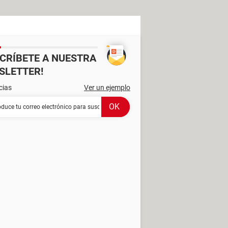
SCRÍBETE A NUESTRA
SLETTER!
cias
Ver un ejemplo