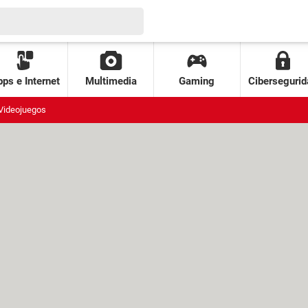
ps e Internet
Multimedia
Gaming
Cibersegurid
Videojuegos