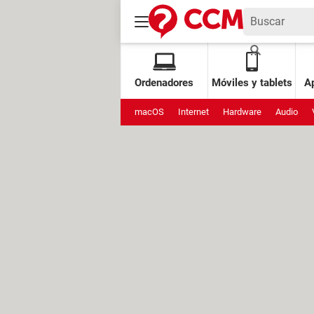
Ordenadores
Móviles y tablets
Ap
macOS
Internet
Hardware
Audio