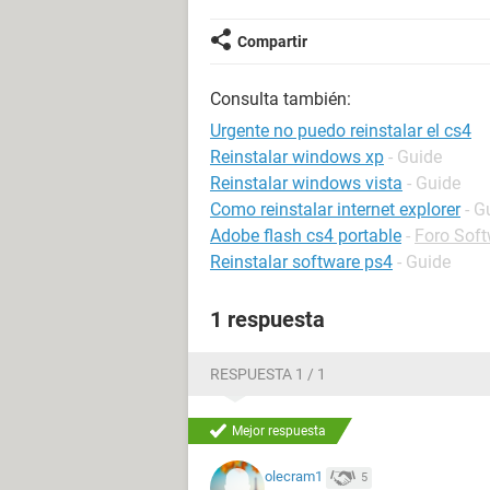
Compartir
Consulta también:
Urgente no puedo reinstalar el cs4
Reinstalar windows xp
- Guide
Reinstalar windows vista
- Guide
Como reinstalar internet explorer
- G
Adobe flash cs4 portable
-
Foro Sof
Reinstalar software ps4
- Guide
1 respuesta
RESPUESTA 1 / 1
Mejor respuesta
olecram1
5