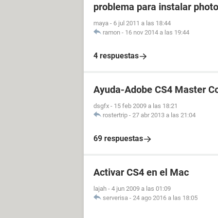
problema para instalar phot
maya
-
6 jul 2011 a las 18:44
ramon
-
16 nov 2014 a las 19:44
4 respuestas
Ayuda-Adobe CS4 Master Col
dsgfx
-
15 feb 2009 a las 18:21
rostertrip
-
27 abr 2013 a las 21:04
69 respuestas
Activar CS4 en el Mac
lajah
-
4 jun 2009 a las 01:09
serverisa
-
24 ago 2016 a las 18:05