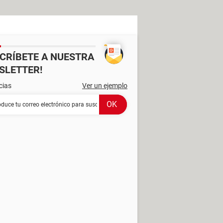
SCRÍBETE A NUESTRA
SLETTER!
cias
Ver un ejemplo