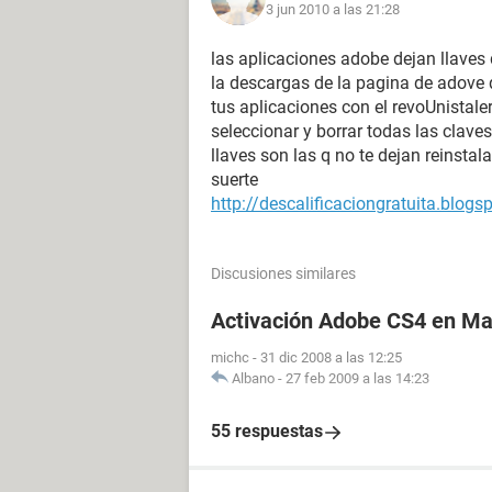
3 jun 2010 a las 21:28
las aplicaciones adobe dejan llaves 
la descargas de la pagina de adove q
tus aplicaciones con el revoUnistale
seleccionar y borrar todas las clave
llaves son las q no te dejan reinstala
suerte
http://descalificaciongratuita.blog
Discusiones similares
Activación Adobe CS4 en M
michc
-
31 dic 2008 a las 12:25
Albano
-
27 feb 2009 a las 14:23
55 respuestas