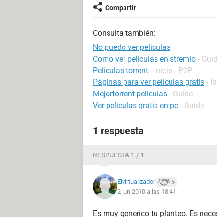
Compartir
Consulta también:
No puedo ver peliculas
Como ver peliculas en stremio
- Gui
Peliculas torrent
- Inicio - P2P
Páginas para ver películas gratis
- I
Mejortorrent peliculas
- Guide
Ver peliculas gratis en pc
- Guide
1 respuesta
RESPUESTA 1 / 1
Elvirtualizador
5
2 jun 2010 a las 18:41
Es muy generico tu planteo. Es nece