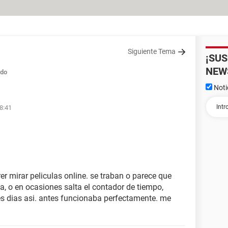
Siguiente Tema
¡SU
NEW
ado
Noti
18:41
r mirar peliculas online. se traban o parece que
a, o en ocasiones salta el contador de tiempo,
es dias asi. antes funcionaba perfectamente. me