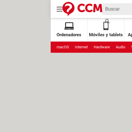
Ordenadores
Móviles y tablets
Ap
macOS
Internet
Hardware
Audio