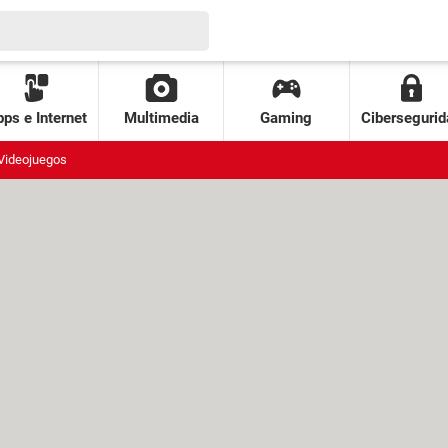
ps e Internet
Multimedia
Gaming
Cibersegurid
Videojuegos