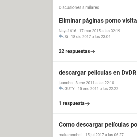
Discusiones similares
Eliminar páginas porno visit
Naya1616
-
17 mar 2015 a las 02:19
Si
-
18 dic 2017 a las 23:04
22 respuestas
descargar peliculas en DvDR
juancho
-
8 ene 2011 a las 22:10
GUTY
-
15 ene 2011 a las 22:22
1 respuesta
Como descargar películas p
makaroncheli
-
15 jul 2017 a las 06:27