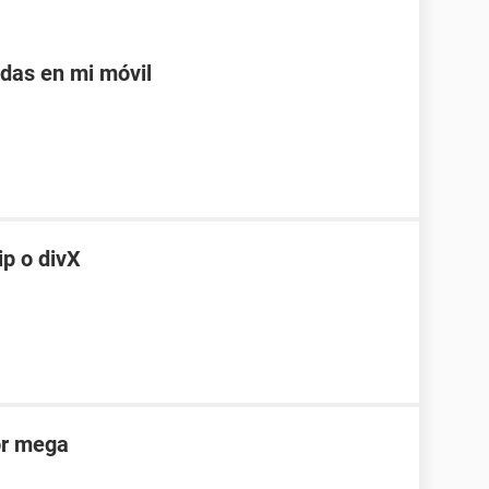
adas en mi móvil
ip o divX
or mega