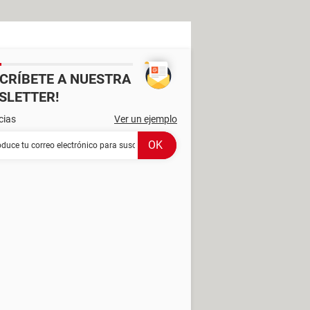
SCRÍBETE A NUESTRA
SLETTER!
cias
Ver un ejemplo