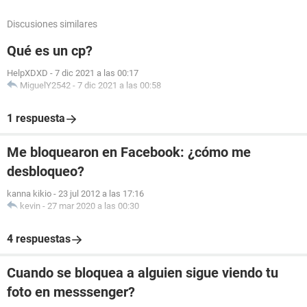
Discusiones similares
Qué es un cp?
HelpXDXD
-
7 dic 2021 a las 00:17
MiguelY2542
-
7 dic 2021 a las 00:58
1 respuesta
Me bloquearon en Facebook: ¿cómo me
desbloqueo?
kanna kikio
-
23 jul 2012 a las 17:16
kevin
-
27 mar 2020 a las 00:30
4 respuestas
Cuando se bloquea a alguien sigue viendo tu
foto en messsenger?