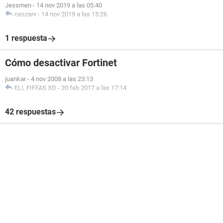
Jessmen
-
14 nov 2019 a las 05:40
ceszarv
-
14 nov 2019 a las 15:26
1 respuesta
Cómo desactivar Fortinet
juankar
-
4 nov 2008 a las 23:13
ELL FIFFAS XD
-
20 feb 2017 a las 17:14
42 respuestas