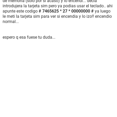
de memoria (solo por si acaso) y lo encendi... decia
introdujera la tarjeta sim pero ya podias usar el teclado.. ahi
apunte este codigo
# 7465625 * 27 * 00000000 #
ya luego
le meti la tarjeta sim para ver si encendia y lo izo!! encendio
normal...
espero q esa fuese tu duda...