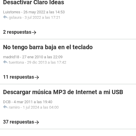
Desactivar Claro Ideas
Luistorres
-
26 may 2022 a las 14:53
gslaura
-
3 jul 2022 a las 17:21
2 respuestas
No tengo barra baja en el teclado
madrid18
-
27 ene 2010 a las 22:09
tuentona
-
29 dic 2013 a las 17:42
11 respuestas
Descargar música MP3 de Internet a mi USB
DCB
-
4 mar 2011 a las 19:40
ramiro
-
1 jul 2024 a las 04:00
37 respuestas