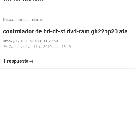
Discusiones similares
controlador de hd-dt-st dvd-ram gh22np20 ata
smokyG
-
10 jul 2010 a las 22:58
Carlos-vialfa
-
11 jul 2010 a las 18:49
1 respuesta