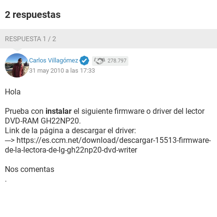
2 respuestas
RESPUESTA 1 / 2
Carlos Villagómez
278.797
31 may 2010 a las 17:33
Hola
Prueba con
instalar
el siguiente firmware o driver del lector
DVD-RAM GH22NP20.
Link de la página a descargar el driver:
---> https://es.ccm.net/download/descargar-15513-firmware-
de-la-lectora-de-lg-gh22np20-dvd-writer
Nos comentas
.