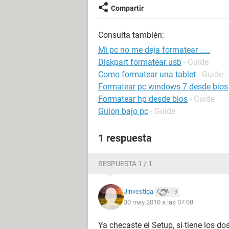
Compartir
Consulta también:
Mi pc no me deja formatear .....
Diskpart formatear usb
- Guide
Como formatear una tablet
- Guide
Formatear pc windows 7 desde bios
Formatear hp desde bios
- Guide
Guion bajo pc
- Guide
1 respuesta
RESPUESTA 1 / 1
Jinvestiga
19
30 may 2010 a las 07:08
Ya checaste el Setup, si tiene los d