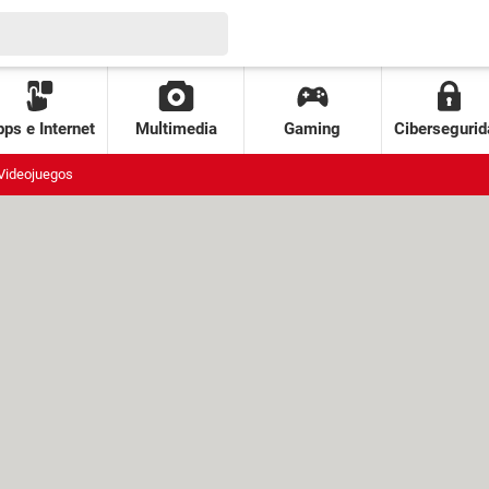
ps e Internet
Multimedia
Gaming
Cibersegurid
Videojuegos