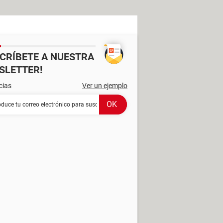
SCRÍBETE A NUESTRA
SLETTER!
cias
Ver un ejemplo