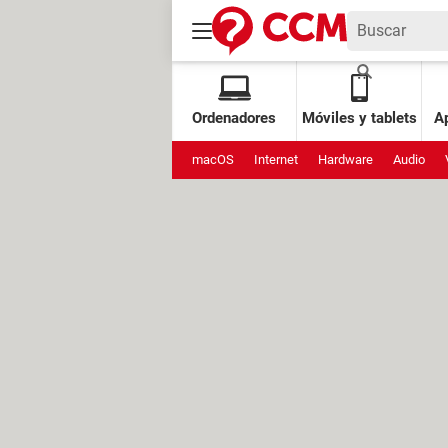
Ordenadores
Móviles y tablets
Ap
macOS
Internet
Hardware
Audio