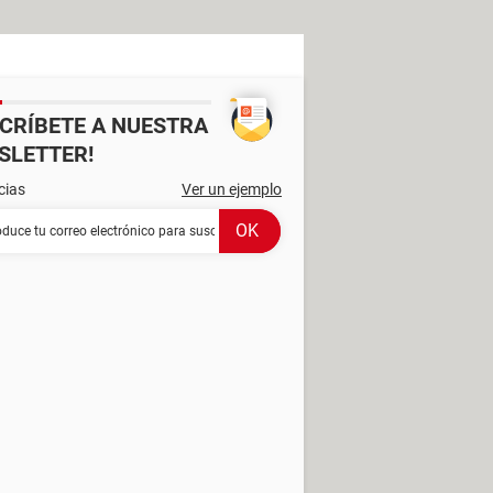
SCRÍBETE A NUESTRA
SLETTER!
cias
Ver un ejemplo