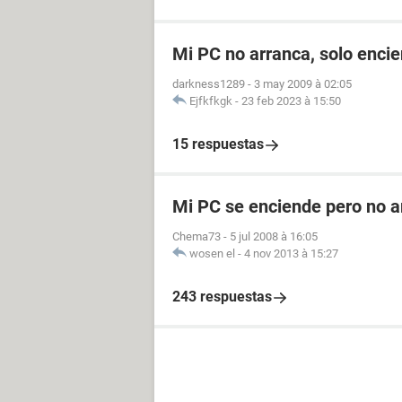
Mi PC no arranca, solo enci
darkness1289
-
3 may 2009 à 02:05
Ejfkfkgk
-
23 feb 2023 à 15:50
15 respuestas
Mi PC se enciende pero no a
Chema73
-
5 jul 2008 à 16:05
wosen el
-
4 nov 2013 à 15:27
243 respuestas