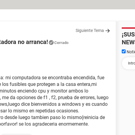
Siguiente Tema
¡SU
adora no arranca!
NEW
Cerrado
Noti
ema: mi computadora se encontraba encendida, fue
 los fusibles que protegen a la casa entera,mi
minutos enciendo cpu y monitor ambos lo
me da opciones de f1 , f2, prueba de errores, luego
dows,luego dice bienvenidos a windows y es cuando
asar lo mismo en repetidas ocasiones.
ero desde luego tambien paso lo mismo(reinicia de
porfavor! se los agradeceria enormemente.