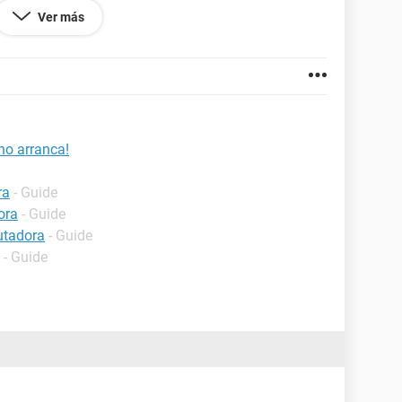
 tambien estoy en messenger!
Ver más
no arranca!
ra
- Guide
ora
- Guide
utadora
- Guide
- Guide