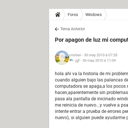
Foros
Windows
Tema Anterior
Por apagon de luz mi comput
cristian
- 30 may 2010 à 07:28
jgf -
30 may 2010 à 11:09
hola ahi va la historia de mi probl
cuando alguien bajo las palancas de
computadora se apaga,a los pocos 
hacen,aparentemente sin problemas, 
pasa ala pantalla de inicinado win
me reinicia de nuevo...y vuelve a ps
intente entrar a prueba de errores p
nuevo), si alguien puede ayudarme 