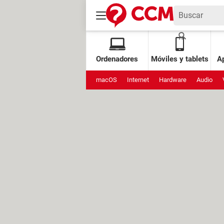
Ordenadores
Móviles y tablets
Ap
macOS
Internet
Hardware
Audio