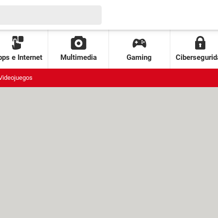
ps e Internet
Multimedia
Gaming
Cibersegurid
Videojuegos