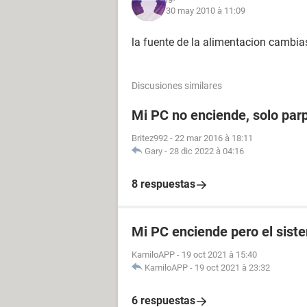
30 may 2010 à 11:09
la fuente de la alimentacion cambia
Discusiones similares
Mi PC no enciende, solo par
Britez992
-
22 mar 2016 à 18:11
Gary
-
28 dic 2022 à 04:16
8 respuestas
Mi PC enciende pero el sist
KamiloAPP
-
19 oct 2021 à 15:40
KamiloAPP
-
19 oct 2021 à 23:32
6 respuestas