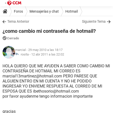
Foros
Mensajerías y chat
Hotmail
Tema Anterior
Siguiente Tema
¿como cambio mi contraseña de hotmail?
Cerrado
marcial
- 29 may 2010 a las 18:17
rosita -
12 abr 2011 a las 22:02
HOLA QUIERO QUE ME AYUDEN A SABER COMO CAMBIO MI
CONTRASEÑA DE HOTMAIL MI CORREO ES
marcial13martinez@hotmail.com PERO PARESE QUE
ALGUIEN ENTRO EN MI CUENTA Y NO HE PODIDO
INGRESAR YO ENVIEME RESPUESTA AL CORREO DE MI
ESPOSA QUE ES ibethosorio@hotmail.com
por favor ayudenme tengo informacion importante
gracias