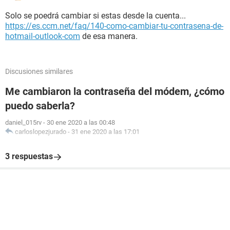
Solo se poedrá cambiar si estas desde la cuenta...
https://es.ccm.net/faq/140-como-cambiar-tu-contrasena-de-
hotmail-outlook-com
de esa manera.
Discusiones similares
Me cambiaron la contraseña del módem, ¿cómo
puedo saberla?
daniel_015rv
-
30 ene 2020 a las 00:48
carloslopezjurado
-
31 ene 2020 a las 17:01
3 respuestas