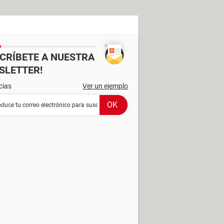
SCRÍBETE A NUESTRA
SLETTER!
cias
Ver un ejemplo