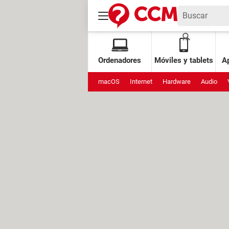
Ordenadores
Móviles y tablets
Ap
macOS
Internet
Hardware
Audio