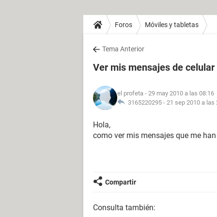
Foros
Móviles y tabletas
Tema Anterior
Ver mis mensajes de celular
el profeta
- 29 may 2010 a las 08:16
3165220295 -
21 sep 2010 a las
Hola,
como ver mis mensajes que me han e
Compartir
Consulta también: