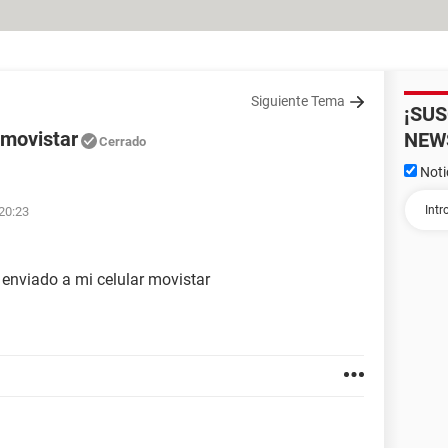
Siguiente Tema
¡SU
 movistar
NEW
Cerrado
Noti
 20:23
nviado a mi celular movistar