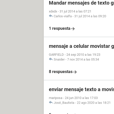
Mandar mensajes de texto gr
xdxdx
-
31 jul 2014 a las 07:21
Carlos-vialfa
-
31 jul 2014 a las 09:20
1 respuesta
mensaje a celular movistar g
GARFIELD
-
24 sep 2010 a las 19:23
Snaider
-
7 nov 2014 a las 05:34
8 respuestas
enviar mensaje texto a movis
mariposa
-
24 jun 2010 a las 17:03
José_Bautista
-
22 ago 2020 a las 18:21