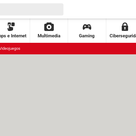
ps e Internet
Multimedia
Gaming
Cibersegurid
Videojuegos