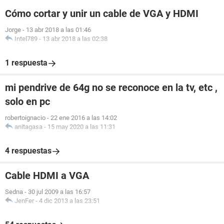
Cómo cortar y unir un cable de VGA y HDMI
Jorge
-
13 abr 2018 a las 01:46
Intel789
-
13 abr 2018 a las 02:38
1 respuesta
mi pendrive de 64g no se reconoce en la tv, etc ,
solo en pc
robertoignacio
-
22 ene 2016 a las 14:02
anitagasa
-
15 may 2020 a las 11:31
4 respuestas
Cable HDMI a VGA
Sedna
-
30 jul 2009 a las 16:57
JenFer
-
4 dic 2013 a las 23:51