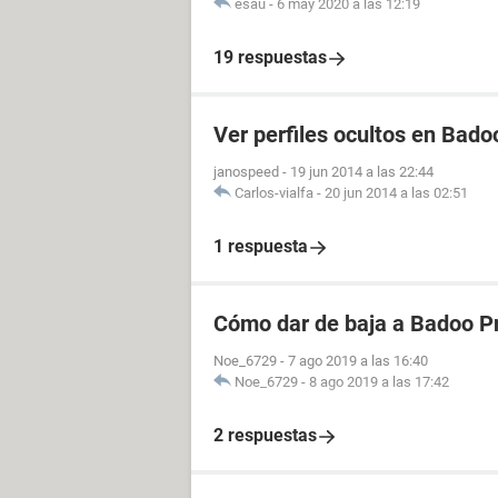
esau
-
6 may 2020 a las 12:19
19 respuestas
Ver perfiles ocultos en Bado
janospeed
-
19 jun 2014 a las 22:44
Carlos-vialfa
-
20 jun 2014 a las 02:51
1 respuesta
Cómo dar de baja a Badoo 
Noe_6729
-
7 ago 2019 a las 16:40
Noe_6729
-
8 ago 2019 a las 17:42
2 respuestas