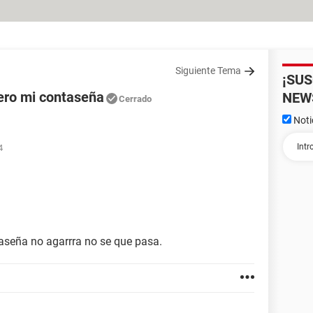
Siguiente Tema
¡SU
pero mi contaseña
NEW
Cerrado
Noti
4
raseña no agarrra no se que pasa.