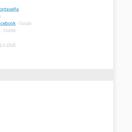
contaseña
s
facebook
- Guide
- Guide
s y chat