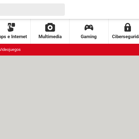
ps e Internet
Multimedia
Gaming
Cibersegurid
Videojuegos