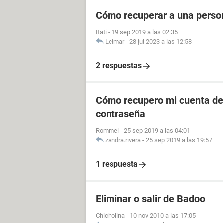
Cómo recuperar a una perso
Itati
-
19 sep 2019 a las 02:35
Leimar
-
28 jul 2023 a las 12:58
2 respuestas
Cómo recupero mi cuenta de 
contraseña
Rommel
-
25 sep 2019 a las 04:01
zandra.rivera
-
25 sep 2019 a las 19:57
1 respuesta
Eliminar o salir de Badoo
Chicholina
-
10 nov 2010 a las 17:05