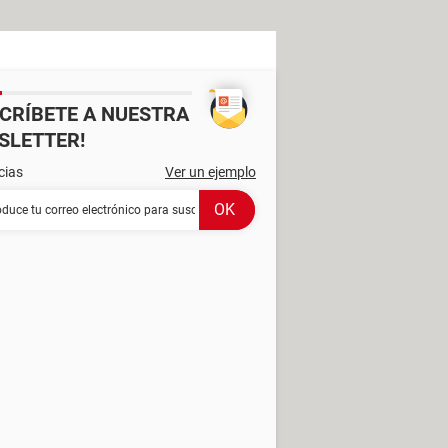
SCRÍBETE A NUESTRA
SLETTER!
cias
Ver un ejemplo