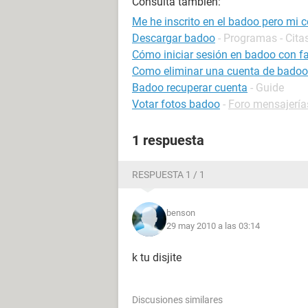
Consulta también:
Me he inscrito en el badoo pero mi 
Descargar badoo
- Programas - Cita
Cómo iniciar sesión en badoo con 
Como eliminar una cuenta de badoo
Badoo recuperar cuenta
- Guide
Votar fotos badoo
-
Foro mensajería
1 respuesta
RESPUESTA 1 / 1
benson
29 may 2010 a las 03:14
k tu disjite
Discusiones similares