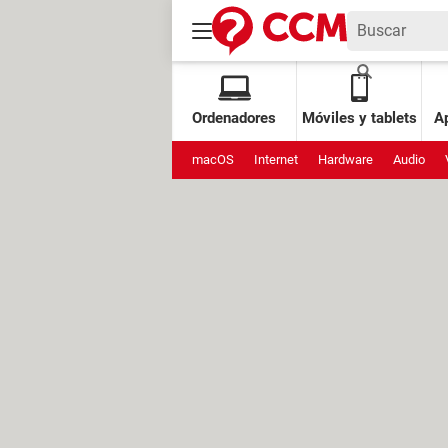
Ordenadores
Móviles y tablets
Ap
macOS
Internet
Hardware
Audio