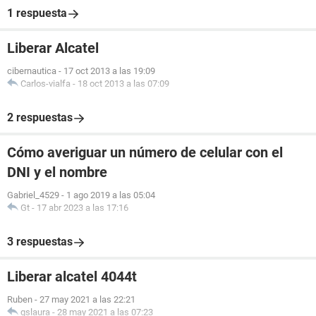
1 respuesta
Liberar Alcatel
cibernautica
-
17 oct 2013 a las 19:09
Carlos-vialfa
-
18 oct 2013 a las 07:09
2 respuestas
Cómo averiguar un número de celular con el
DNI y el nombre
Gabriel_4529
-
1 ago 2019 a las 05:04
Gt
-
17 abr 2023 a las 17:16
3 respuestas
Liberar alcatel 4044t
Ruben
-
27 may 2021 a las 22:21
gslaura
-
28 may 2021 a las 07:23