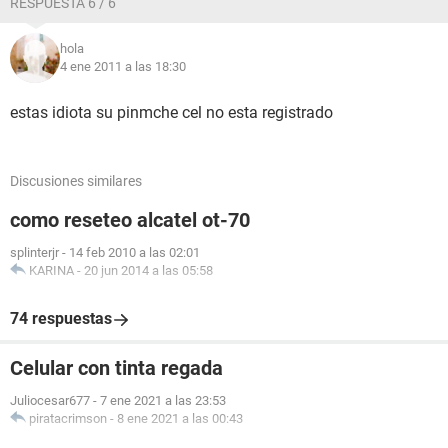
RESPUESTA 6 / 6
hola
4 ene 2011 a las 18:30
estas idiota su pinmche cel no esta registrado
Discusiones similares
como reseteo alcatel ot-70
splinterjr
-
14 feb 2010 a las 02:01
KARINA
-
20 jun 2014 a las 05:58
74 respuestas
Celular con tinta regada
Juliocesar677
-
7 ene 2021 a las 23:53
piratacrimson
-
8 ene 2021 a las 00:43