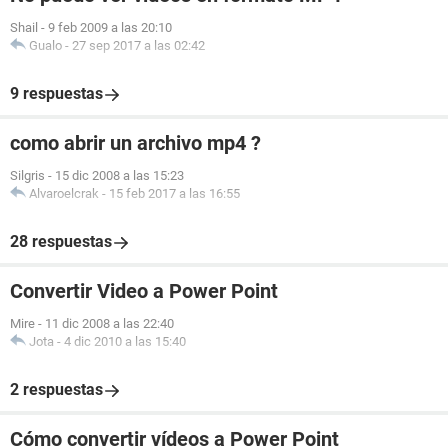
Shail
-
9 feb 2009 a las 20:10
Gualo
-
27 sep 2017 a las 02:42
9 respuestas
como abrir un archivo mp4 ?
Silgris
-
15 dic 2008 a las 15:23
Alvaroelcrak
-
15 feb 2017 a las 16:55
28 respuestas
Convertir Video a Power Point
Mire
-
11 dic 2008 a las 22:40
Jota
-
4 dic 2010 a las 15:40
2 respuestas
Cómo convertir vídeos a Power Point