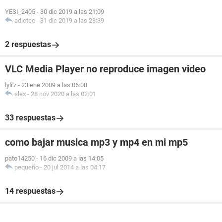
YESI_2405
-
30 dic 2019 a las 21:09
adictec
-
31 dic 2019 a las 23:39
2 respuestas
VLC Media Player no reproduce imagen video
lyli'z
-
23 ene 2009 a las 06:08
alex
-
28 nov 2020 a las 02:01
33 respuestas
como bajar musica mp3 y mp4 en mi mp5
pato14250
-
16 dic 2009 a las 14:05
pequeño
-
20 jul 2014 a las 04:17
14 respuestas