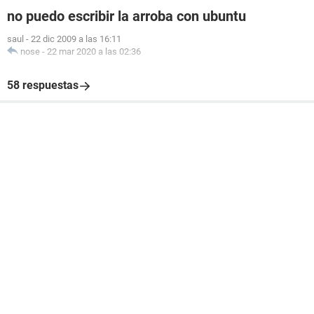
no puedo escribir la arroba con ubuntu
saul
-
22 dic 2009 a las 16:11
nose
-
22 mar 2020 a las 02:36
58 respuestas