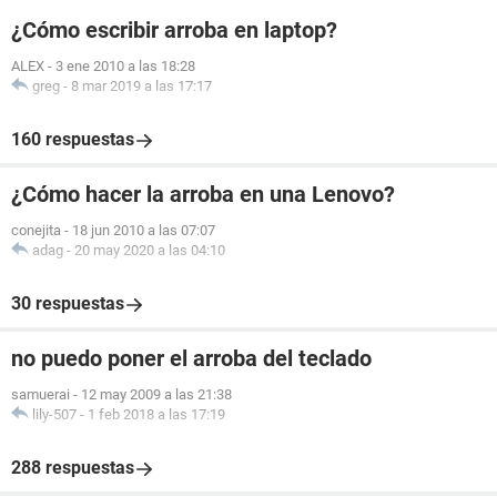
¿Cómo escribir arroba en laptop?
ALEX
-
3 ene 2010 a las 18:28
greg
-
8 mar 2019 a las 17:17
160 respuestas
¿Cómo hacer la arroba en una Lenovo?
conejita
-
18 jun 2010 a las 07:07
adag
-
20 may 2020 a las 04:10
30 respuestas
no puedo poner el arroba del teclado
samuerai
-
12 may 2009 a las 21:38
lily-507
-
1 feb 2018 a las 17:19
288 respuestas