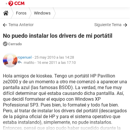
Foros
Windows
Tema Anterior
Siguiente Tema
No puedo instalar los drivers de mi portátil
Cerrado
ropenuel
- 25 may 2010 a las 14:28
matito -
16 ene 2011 a las 17:10
Hola amigos de kioskea. Tengo un portátil HP Pavillion
ze2000 y de un momento a otro me comenzó a aparecer una
pantalla azul (las famosas BSOD). La verdad, me fue muy
difícil determinar qué estaba causando dicha pantallla. Así,
que decidí formatear el equipo con Windows XP
Professional SP3. Pues bien, lo formateé y todo fue bien.
Pero, al tratar de instalar los drivers del portátil (descargados
de la página oficial de HP y para el sistema operativo que
estaba instalando), simplemente, no pude instalarlos.
Entonces, pensé que algo pudo haber sucedido durante la