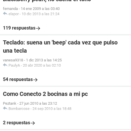
fernanda
-
14 ene 2009 a las 03:40
elapor
-
10 dic 2013 a las 21:24
119 respuestas
Teclado: suena un 'beep' cada vez que pulso
una tecla
vanesa9318
-
1 dic 2013 a las 14:25
PaulyA
-
20 abr 2020 a las 02:10
54 respuestas
Como Conecto 2 bocinas a mi pc
Peztank
-
27 jun 2010 a las 23:12
Bombarcose
-
24 sep 2010 a las 18:48
2 respuestas