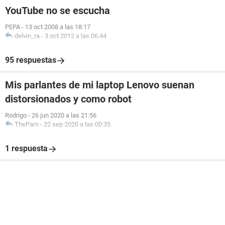
YouTube no se escucha
PEPA
-
13 oct 2008 a las 18:17
delvin_ra
-
3 oct 2012 a las 06:44
95 respuestas
Mis parlantes de mi laptop Lenovo suenan
distorsionados y como robot
Rodrigo
-
26 jun 2020 a las 21:56
ThePam
-
22 sep 2020 a las 00:35
1 respuesta