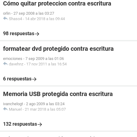
Cómo quitar proteccion contra escritura
orlin
-
27 sep 2008 a las 03:27
Shaso4
-
14 abr 2018 a las 09:44
98 respuestas
formatear dvd protegido contra escritura
emociones
-
7 sep 2009 a las 01:06
davehnz
-
17 nov 2011 a las 16:54
6 respuestas
Memoria USB protegida contra escritura
ivanchelogt
-
2 ago 2009 a las 03:24
Manuel
-
21 mar 2018 a las 05:07
132 respuestas