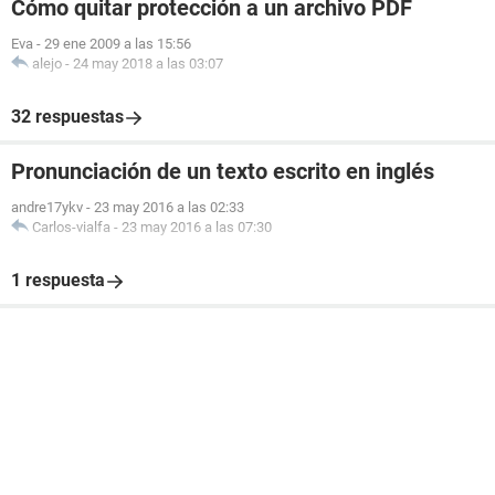
Cómo quitar protección a un archivo PDF
Eva
-
29 ene 2009 a las 15:56
alejo
-
24 may 2018 a las 03:07
32 respuestas
Pronunciación de un texto escrito en inglés
andre17ykv
-
23 may 2016 a las 02:33
Carlos-vialfa
-
23 may 2016 a las 07:30
1 respuesta