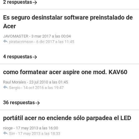
2 respuestas
Es seguro desinstalar software preinstalado de
Acer
JAVOMASTER
-
3 mar 2017 a las 00:04
piratacrimson
-
6 dic 2017 a las 11:45
4 respuestas
como formatear acer aspire one mod. KAV60
Raul Morales
-
23 jul 2010 a las 01:45
Sergio
-
14 oct 2016 a las 19:47
36 respuestas
portátil acer no enciende sólo parpadea el LED
nioge
-
17 may 2013 a las 16:00
Sirr
-
17 may 2013 a las 18:33