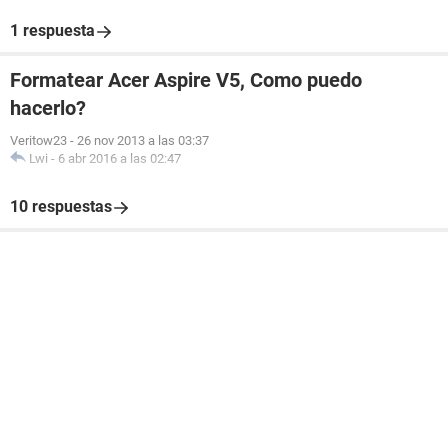
1 respuesta
Formatear Acer Aspire V5, Como puedo
hacerlo?
Veritow23
-
26 nov 2013 a las 03:37
Lwi
-
6 abr 2016 a las 02:47
10 respuestas