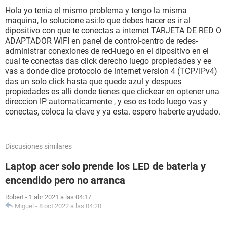
Hola yo tenia el mismo problema y tengo la misma
maquina, lo solucione asi:lo que debes hacer es ir al
dipositivo con que te conectas a internet TARJETA DE RED O
ADAPTADOR WIFI en panel de control-centro de redes-
administrar conexiones de red-luego en el dipositivo en el
cual te conectas das click derecho luego propiedades y ee
vas a donde dice protocolo de internet version 4 (TCP/IPv4)
das un solo click hasta que quede azul y despues
propiedades es alli donde tienes que clickear en optener una
direccion IP automaticamente , y eso es todo luego vas y
conectas, coloca la clave y ya esta. espero haberte ayudado.
Discusiones similares
Laptop acer solo prende los LED de bateria y
encendido pero no arranca
Robert
-
1 abr 2021 a las 04:17
Miguel
-
8 oct 2022 a las 04:20