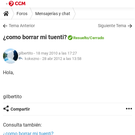
Foros
Mensajerías y chat
Tema Anterior
Siguiente Tema
¿como borrar mi tuenti?
Resuelto
/Cerrado
gilbertito
- 18 may 2010 a las 17:27
kokezno -
28 abr 2012 a las 13:58
Hola,
gilbertito
Compartir
Consulta también:
¿como borrar mi tuenti?