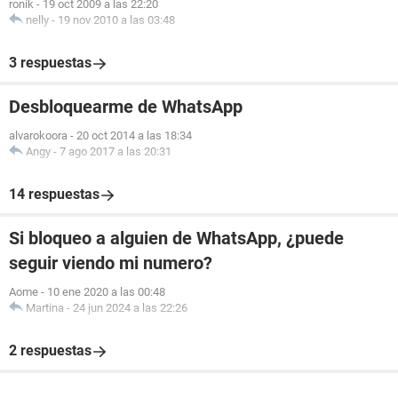
ronik
-
19 oct 2009 a las 22:20
nelly
-
19 nov 2010 a las 03:48
3 respuestas
Desbloquearme de WhatsApp
alvarokoora
-
20 oct 2014 a las 18:34
Angy
-
7 ago 2017 a las 20:31
14 respuestas
Si bloqueo a alguien de WhatsApp, ¿puede
seguir viendo mi numero?
Aome
-
10 ene 2020 a las 00:48
Martina
-
24 jun 2024 a las 22:26
2 respuestas