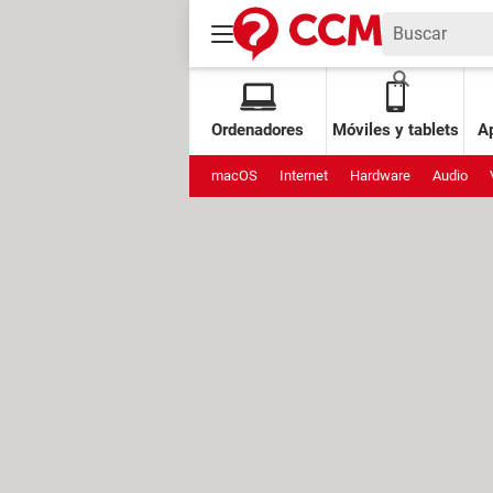
Ordenadores
Móviles y tablets
Ap
macOS
Internet
Hardware
Audio