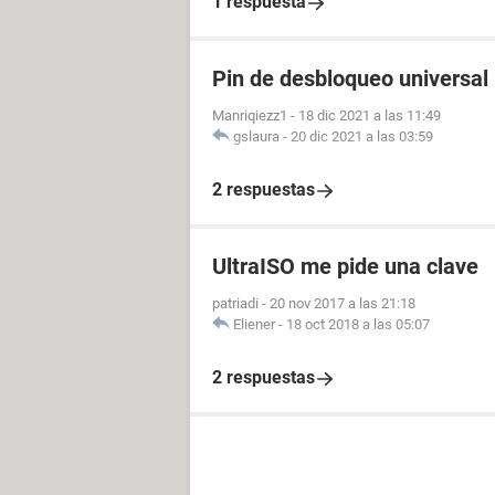
1 respuesta
Pin de desbloqueo universal
Manriqiezz1
-
18 dic 2021 a las 11:49
gslaura
-
20 dic 2021 a las 03:59
2 respuestas
UltraISO me pide una clave
patriadi
-
20 nov 2017 a las 21:18
Eliener
-
18 oct 2018 a las 05:07
2 respuestas