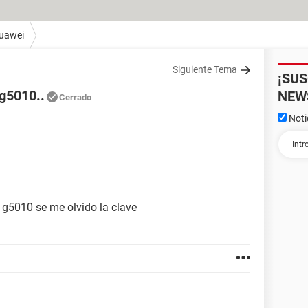
uawei
Siguiente Tema
¡SU
 g5010..
NEW
Cerrado
Noti
g5010 se me olvido la clave