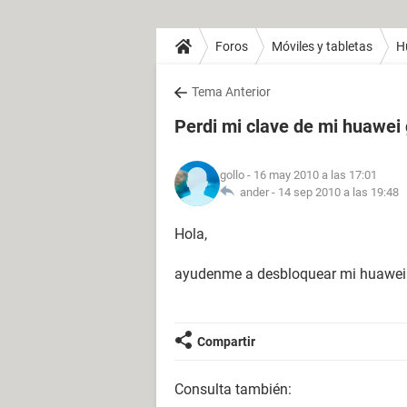
Foros
Móviles y tabletas
H
Tema Anterior
Perdi mi clave de mi huawei
gollo
- 16 may 2010 a las 17:01
ander -
14 sep 2010 a las 19:48
Hola,
ayudenme a desbloquear mi huawei 
Compartir
Consulta también: