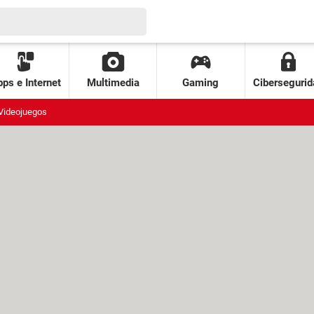
ps e Internet
Multimedia
Gaming
Cibersegurid
Videojuegos