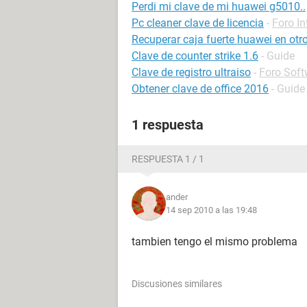
Perdi mi clave de mi huawei g5010..
Pc cleaner clave de licencia
-
Foro In
Recuperar caja fuerte huawei en otro
Clave de counter strike 1.6
- Guide
Clave de registro ultraiso
-
Foro Soft
Obtener clave de office 2016
- Guide
1 respuesta
RESPUESTA 1 / 1
ander
14 sep 2010 a las 19:48
tambien tengo el mismo problema
Discusiones similares