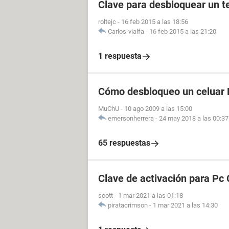
Clave para desbloquear un t
roltejc
-
16 feb 2015 a las 18:56
Carlos-vialfa
-
16 feb 2015 a las 21:20
1 respuesta
Cómo desbloqueo un celuar 
MuChU
-
10 ago 2009 a las 15:00
emersonherrera
-
24 may 2018 a las 00:37
65 respuestas
Clave de activación para Pc 
scott
-
1 mar 2021 a las 01:18
piratacrimson
-
1 mar 2021 a las 14:30