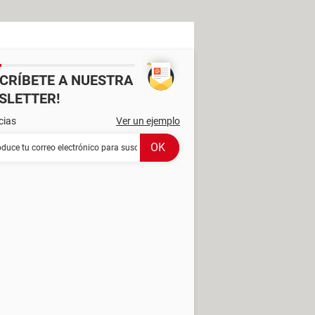
SCRÍBETE A NUESTRA
SLETTER!
cias
Ver un ejemplo