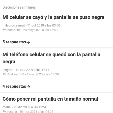
Discusiones similares
Mi celular se cayó y la pantalla se puso negra
milagros.asmat
-
11 oct 2018 a las 03:00
catherine
-
24 may 2020 a las 15:58
5 respuestas
Mi teléfono celular se quedó con la pantalla
negra
neryam
-
10 sep 2009 a las 17:14
AndreaCCM
-
1 mar 2020 a las 10:20
4 respuestas
Cómo poner mi pantalla en tamaño normal
mariel
-
26 dic 2009 a las 19:54
rosalia
-
30 mar 2023 a las 04:02