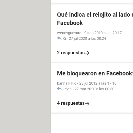
Qué indica el relojito al lad
Facebook
wendyguevara
-
9 sep 2019 a las 20:17
Ki
-
27 jul 2020 a las 08:24
2 respuestas
Me bloquearon en Facebook
kanna kikio
-
23 jul 2012 a las 17:16
kevin
-
27 mar 2020 a las 00:30
4 respuestas