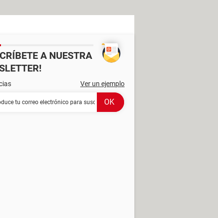
SCRÍBETE A NUESTRA
SLETTER!
cias
Ver un ejemplo