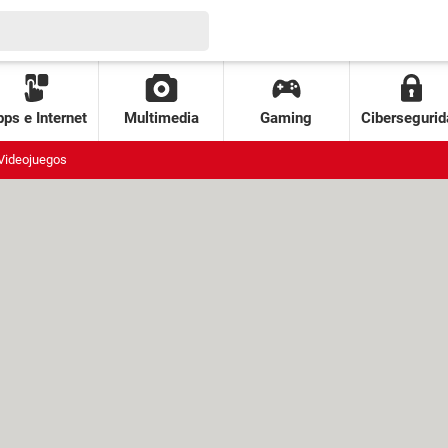
ps e Internet
Multimedia
Gaming
Cibersegurid
Videojuegos