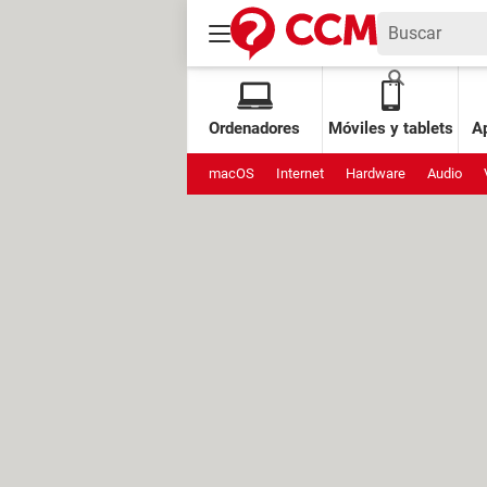
Ordenadores
Móviles y tablets
Ap
macOS
Internet
Hardware
Audio