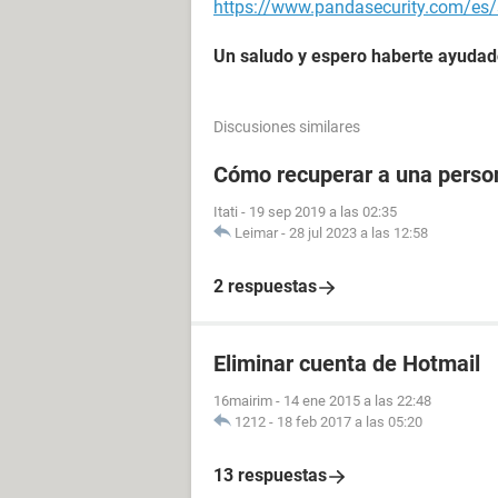
https://www.pandasecurity.com/es/s
Un saludo y espero haberte ayudad
Discusiones similares
Cómo recuperar a una perso
Itati
-
19 sep 2019 a las 02:35
Leimar
-
28 jul 2023 a las 12:58
2 respuestas
Eliminar cuenta de Hotmail
16mairim
-
14 ene 2015 a las 22:48
1212
-
18 feb 2017 a las 05:20
13 respuestas