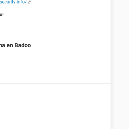
ecurity-info/
o!
na en Badoo