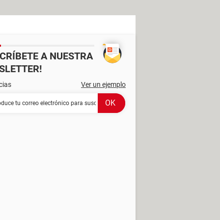
SCRÍBETE A NUESTRA
SLETTER!
cias
Ver un ejemplo