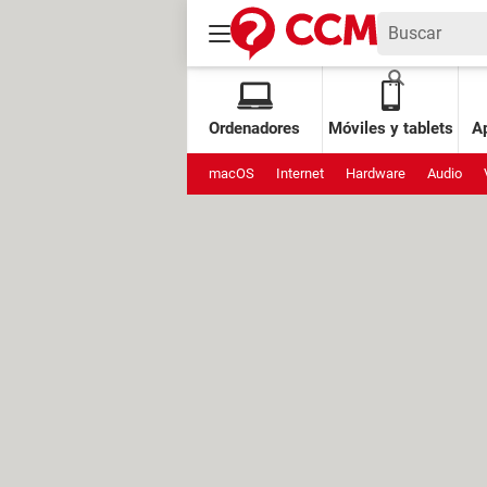
Ordenadores
Móviles y tablets
Ap
macOS
Internet
Hardware
Audio