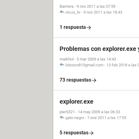
Barrrera
-
9 nov 2011 a las 07:59
nicus_hr
-
9 nov 2011 a las 18:43
1 respuesta
Problemas con explorer.exe 
maikhol
-
5 mar 2009 a las 14:43
lobosro810gmail.com
-
13 feb 2018 a las 
73 respuestas
explorer.exe
pier5321
-
14 may 2009 a las 06:33
gato negro
-
7 ene 2011 a las 17:55
5 respuestas