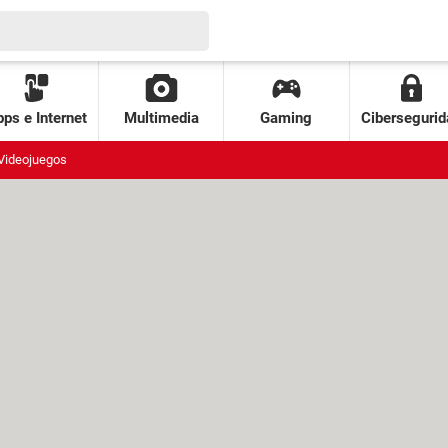
ps e Internet
Multimedia
Gaming
Cibersegurid
Videojuegos