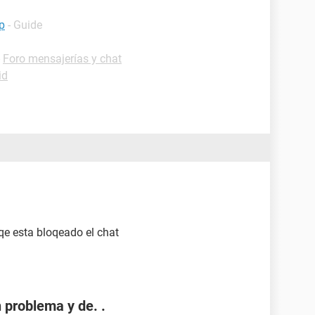
p
- Guide
-
Foro mensajerías y chat
id
qe esta bloqeado el chat
 problema y de. .