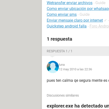
Wetransfer enviar archivos
- Guide
Como enviar ubicación por whatsap
Como enviar sms
- Guide
Enviar mensaje claro por internet
✓
Quickstep android falla
-
Foro Andro
1 respuesta
RESPUESTA 1 / 1
luna
12 may 2010 a las 22:36
pues ten calma qe segura mente es 
Discusiones similares
explorer.exe ha detectado un