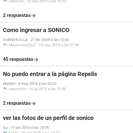
DarylG45
-
28 ago 2020 a las 02:52
2 respuestas
Como ingresar a SONICO
DUENDECILLA
-
27 dic 2008 a las 13:03
Mauriciosergio7
-
19 may 2024 a las 07:48
45 respuestas
No puedo entrar a la página Repelis
Maribel
-
6 may 2019 a las 03:41
mayestinv
-
10 jul 2019 a las 22:50
2 respuestas
ver las fotos de un perfil de sonico
luz
-
17 jun 2010 a las 18:59
Nelda
-
29 oct 2020 a las 14:27