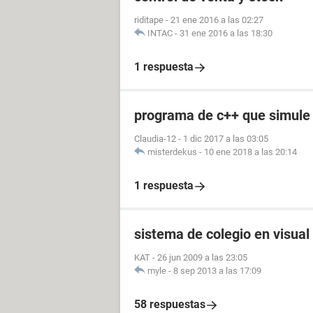
riditape
-
21 ene 2016 a las 02:27
INTAC
-
31 ene 2016 a las 18:30
1 respuesta
programa de c++ que simule
Claudia-12
-
1 dic 2017 a las 03:05
misterdekus
-
10 ene 2018 a las 20:14
1 respuesta
sistema de colegio en visual
KAT
-
26 jun 2009 a las 23:05
myle
-
8 sep 2013 a las 17:09
58 respuestas