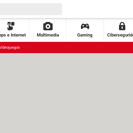
ps e Internet
Multimedia
Gaming
Cibersegurid
Videojuegos