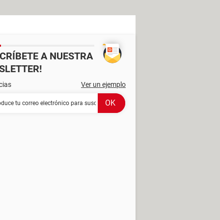
SCRÍBETE A NUESTRA
SLETTER!
cias
Ver un ejemplo