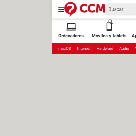
Ordenadores
Móviles y tablets
Ap
macOS
Internet
Hardware
Audio