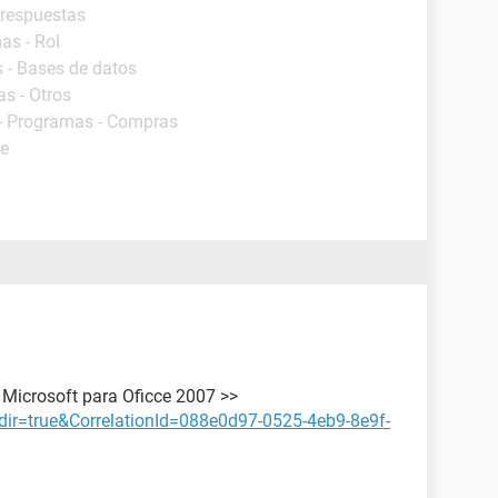
 respuestas
as - Rol
 - Bases de datos
s - Otros
- Programas - Compras
de
e Microsoft para Oficce 2007 >>
edir=true&CorrelationId=088e0d97-0525-4eb9-8e9f-