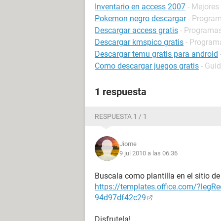
Inventario en access 2007
- Mejores
Pokemon negro descargar
- Program
Descargar access gratis
- Programas
Descargar kmspico gratis
- Programa
Descargar temu gratis para android
Como descargar juegos gratis
- Gui
1 respuesta
RESPUESTA 1 / 1
Jiome
9 jul 2010 a las 06:36
Buscala como plantilla en el sitio d
https://templates.office.com/?legR
94d97df42c29
Disfrutela!