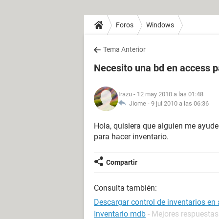
Foros
Windows
Tema Anterior
Necesito una bd en access p
Irazu
- 12 may 2010 a las 01:48
Jiome -
9 jul 2010 a las 06:36
Hola, quisiera que alguien me ayude
para hacer inventario.
Compartir
Consulta también:
Descargar control de inventarios en 
Inventario mdb
- Mejores respuestas