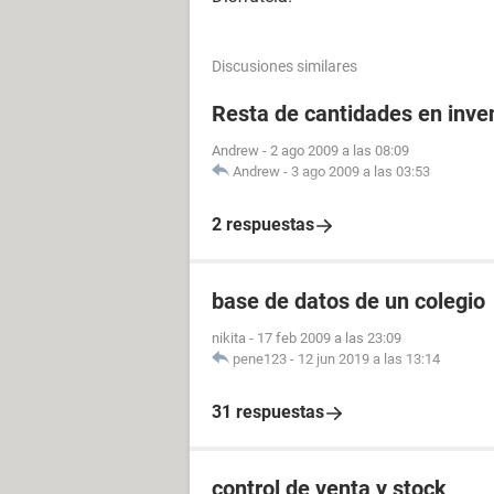
Discusiones similares
Resta de cantidades en inve
Andrew
-
2 ago 2009 a las 08:09
Andrew
-
3 ago 2009 a las 03:53
2 respuestas
base de datos de un colegio
nikita
-
17 feb 2009 a las 23:09
pene123
-
12 jun 2019 a las 13:14
31 respuestas
control de venta y stock