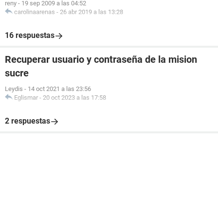
reny
-
19 sep 2009 a las 04:52
carolinaarenas
-
26 abr 2019 a las 13:28
16 respuestas
Recuperar usuario y contraseña de la mision
sucre
Leydis
-
14 oct 2021 a las 23:56
Eglismar
-
20 oct 2023 a las 17:58
2 respuestas