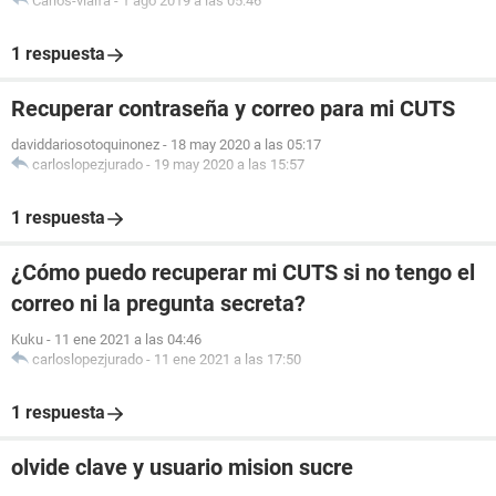
Carlos-vialfa
-
1 ago 2019 a las 05:46
1 respuesta
Recuperar contraseña y correo para mi CUTS
daviddariosotoquinonez
-
18 may 2020 a las 05:17
carloslopezjurado
-
19 may 2020 a las 15:57
1 respuesta
¿Cómo puedo recuperar mi CUTS si no tengo el
correo ni la pregunta secreta?
Kuku
-
11 ene 2021 a las 04:46
carloslopezjurado
-
11 ene 2021 a las 17:50
1 respuesta
olvide clave y usuario mision sucre