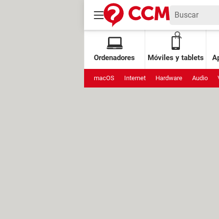
Ordenadores
Móviles y tablets
Ap
macOS
Internet
Hardware
Audio