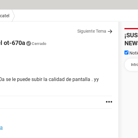
catel
Siguiente Tema
¡SU
el ot-670a
NEW
Cerrado
Noti
0a se le puede subir la calidad de pantalla . yy
0a