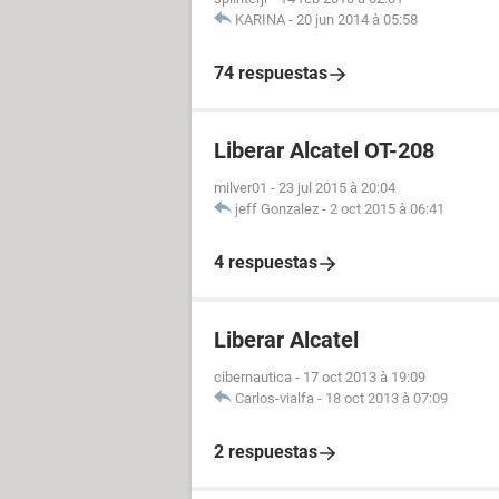
KARINA
-
20 jun 2014 à 05:58
74 respuestas
Liberar Alcatel OT-208
milver01
-
23 jul 2015 à 20:04
jeff Gonzalez
-
2 oct 2015 à 06:41
4 respuestas
Liberar Alcatel
cibernautica
-
17 oct 2013 à 19:09
Carlos-vialfa
-
18 oct 2013 à 07:09
2 respuestas