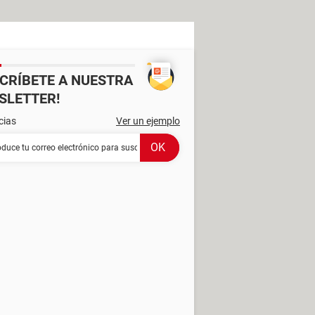
SCRÍBETE A NUESTRA
SLETTER!
cias
Ver un ejemplo