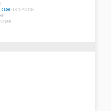
l
lcatel
-
Foro Alcatel
el
Alcatel