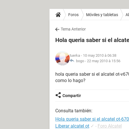
Foros
Móviles y tabletas
Al
Tema Anterior
Hola queria saber si el alcat
tuerka
- 10 may 2010 à 06:38
bogo -
22 may 2010 à 15:56
hola queria saber si el alcatel ot-v67
como lo hago?
Compartir
Consulta también:
Hola queria saber si el alcatel ot-67
Liberar alcatel ot
✓
-
Foro Alcatel