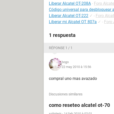
Liberar Alcatel OT-208A
-
Foro Alcate
Código universal para desbloquear a
Liberar Alcatel OT-222
✓
-
Foro Alcat
Liberar mi Alcatel OT 807a
✓
-
Foro 
1 respuesta
RÉPONSE 1 / 1
bogo
22 may 2010 à 15:56
compral uno mas avazado
Discusiones similares
como reseteo alcatel ot-70
splinterjr
-
14 feb 2010 à 02:01