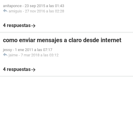
anitaponce
-
23 sep 2015 a las 01:43
amiguis
-
27 nov 2016 a las 02:28
4 respuestas
como enviar mensajes a claro desde internet
jessy
-
1 ene 2011 a las 07:17
jaime
-
7 mar 2018 a las 03:12
4 respuestas