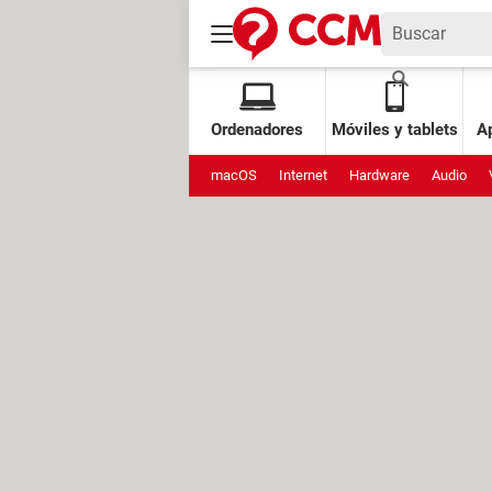
Ordenadores
Móviles y tablets
Ap
macOS
Internet
Hardware
Audio