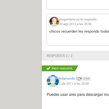
preguntame yo te respondo
30 ago 2013 a las 20:56
chicos recuerden les respondo toda
RESPUESTA 2 / 2
Mejor respuesta
trotamundo
2.845
2 abr 2011 a las 20:58
Puedes usar ares para descargar mus