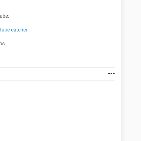
ube:
Tube catcher
tos