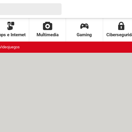
ps e Internet
Multimedia
Gaming
Cibersegurid
Videojuegos