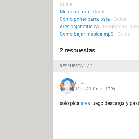
Guide
Memoria rom
- Guide
Cómo poner barra baja
- Guide
Ares bajar musica
- Programas - Des
Como bajar musica mp3
- Guide
2 respuestas
RESPUESTA 1 / 2
u555
18 jun 2010 a las 17:39
solo pica
ares
luego descarga y pas