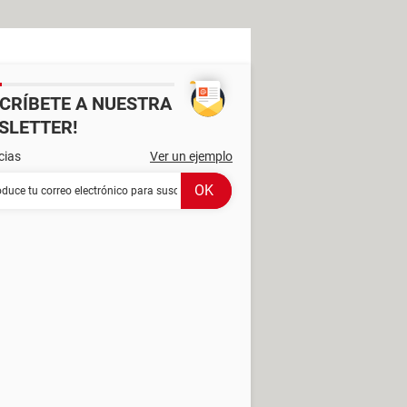
SCRÍBETE A NUESTRA
SLETTER!
cias
Ver un ejemplo