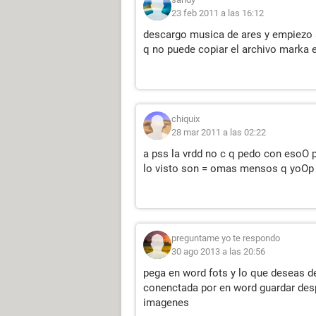
23 feb 2011 a las 16:12
descargo musica de ares y empiezo 
q no puede copiar el archivo marka 
chiquix
28 mar 2011 a las 02:22
a pss la vrdd no c q pedo con esoO 
lo visto son = omas mensos q yoOp
preguntame yo te respondo
30 ago 2013 a las 20:56
pega en word fots y lo que deseas d
conenctada por en word guardar despu
imagenes