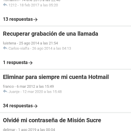
1212
-
18 feb 2017 a las 05:20
13 respuestas
Recuperar grabación de una llamada
luistena
-
25 ago 2014 a las 21:54
Carlos-vialfa
-
26 ago 2014 a las 04:13
1 respuesta
Eliminar para siempre mi cuenta Hotmail
franco
-
6 mar 2012 a las 15:49
Juanje
-
12 mar 2020 a las 15:48
34 respuestas
Olvidé mi contraseña de Misión Sucre
delimar
-
1 ago 2019 a las 00:04