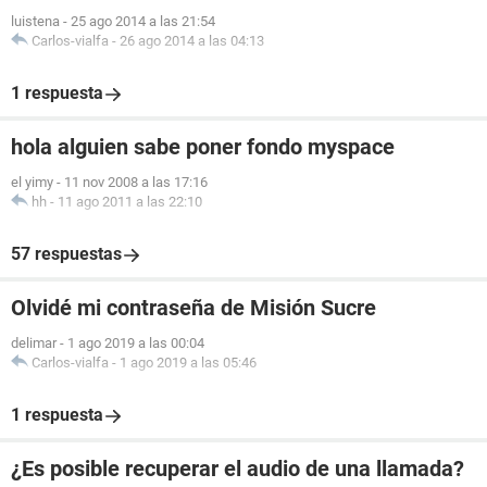
luistena
-
25 ago 2014 a las 21:54
Carlos-vialfa
-
26 ago 2014 a las 04:13
1 respuesta
hola alguien sabe poner fondo myspace
el yimy
-
11 nov 2008 a las 17:16
hh
-
11 ago 2011 a las 22:10
57 respuestas
Olvidé mi contraseña de Misión Sucre
delimar
-
1 ago 2019 a las 00:04
Carlos-vialfa
-
1 ago 2019 a las 05:46
1 respuesta
¿Es posible recuperar el audio de una llamada?