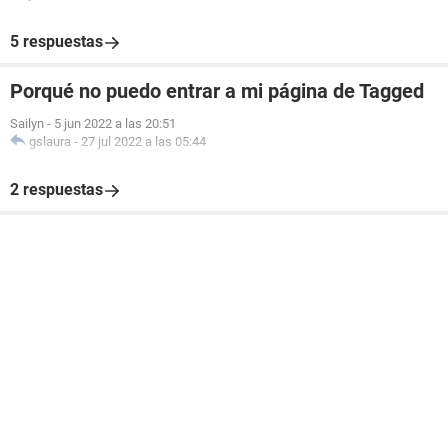
5 respuestas
Porqué no puedo entrar a mi página de Tagged
Sailyn
-
5 jun 2022 a las 20:51
gslaura
-
27 jul 2022 a las 05:44
2 respuestas