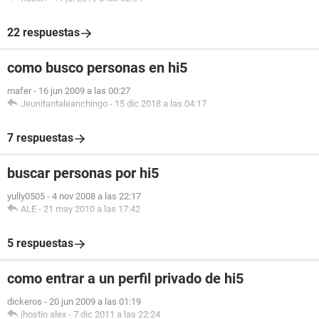
22 respuestas
como busco personas en hi5
mafer
-
16 jun 2009 a las 00:27
Jeunitantaleanchingo
-
15 dic 2018 a las 04:17
7 respuestas
buscar personas por hi5
yully0505
-
4 nov 2008 a las 22:17
ALE
-
21 may 2010 a las 17:42
5 respuestas
como entrar a un perfil privado de hi5
dickeros
-
20 jun 2009 a las 01:19
jhostin alex
-
7 dic 2011 a las 22:24